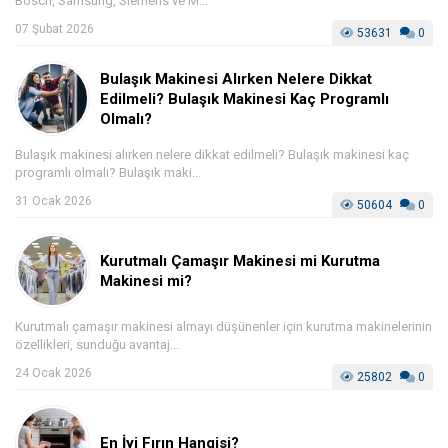
Bosch, Samsung, Siemens ve M...
07 Şubat 2026
53631
0
Bulaşık Makinesi Alırken Nelere Dikkat
Edilmeli? Bulaşık Makinesi Kaç Programlı
Olmalı?
Bulaşık makinesi alırken nelere dikkat edilmeli? Bulaşık makinesi kaç
programlı olmalı? Bulaşık maki...
31 Ocak 2026
50604
0
Kurutmalı Çamaşır Makinesi mi Kurutma
Makinesi mi?
Kurutmalı çamaşır makinesi almayı düşünenler için kurutma makinelerinin
özellikleri, sunduğu avantaj...
24 Ocak 2026
25802
0
En İyi Fırın Hangisi?