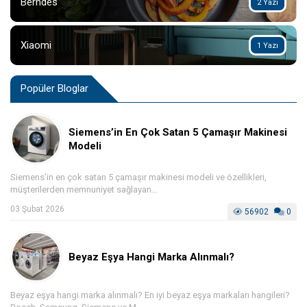
Berndes
2 Yazı
Xiaomi
1 Yazı
Popüler Bloglar
Siemens’in En Çok Satan 5 Çamaşır Makinesi
Modeli
Siemens’in en çok satan 5 çamaşır makinesi modeli ve özellikleri,
müşterilerden memnuniyet sağlayan...
03 Şubat 2026
56902
0
Beyaz Eşya Hangi Marka Alınmalı?
Beyaz eşya hangi marka alınmalı? En iyi beyaz eşya markaları hangileri?