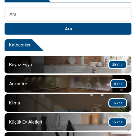
Ara
Kategoriler
Beyaz Eşya
30 Yazı
Ankastre
8 Yazı
Klima
15 Yazı
Küçük Ev Aletleri
15 Yazı