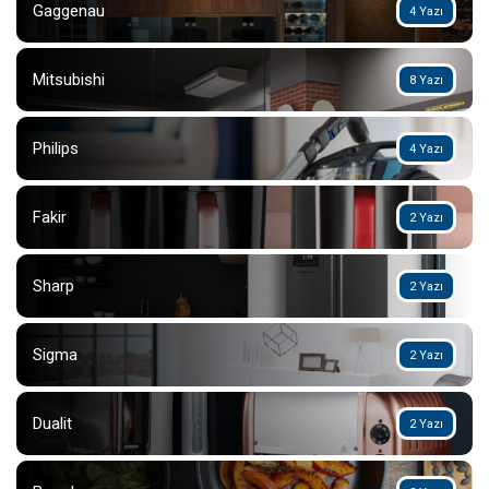
Gaggenau
4 Yazı
Mitsubishi
8 Yazı
Philips
4 Yazı
Fakir
2 Yazı
Sharp
2 Yazı
Sigma
2 Yazı
Dualit
2 Yazı