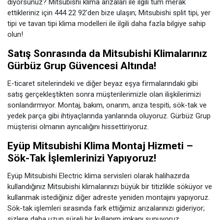
diyorsunuz? Mitsubishi klima arızaları ile ilgili tüm merak
ettikleriniz için 444 22 92’den bize ulaşın; Mitsubishi split tipi, yer
tipi ve tavan tipi klima modelleri ile ilgili daha fazla bilgiye sahip
olun!
Satış Sonrasında da Mitsubishi Klimalarınız
Gürbüz Grup Güvencesi Altında!
E-ticaret sitelerindeki ve diğer beyaz eşya firmalarındaki gibi
satış gerçekleştikten sonra müşterilerimizle olan ilişkilerimizi
sonlandırmıyor. Montaj, bakım, onarım, arıza tespiti, sök-tak ve
yedek parça gibi ihtiyaçlarında yanlarında oluyoruz. Gürbüz Grup
müşterisi olmanın ayrıcalığını hissettiriyoruz.
Eyüp Mitsubishi Klima Montaj Hizmeti –
Sök-Tak İşlemlerinizi Yapıyoruz!
Eyüp Mitsubishi Electric klima servisleri olarak halihazırda
kullandığınız Mitsubishi klimalarınızı büyük bir titizlikle söküyor ve
kullanmak istediğiniz diğer adreste yeniden montajını yapıyoruz.
Sök-tak işlemleri sırasında fark ettiğimiz arızalarınızı gideriyor;
sizlere daha uzun süreli bir kullanım imkanı sunuyoruz.