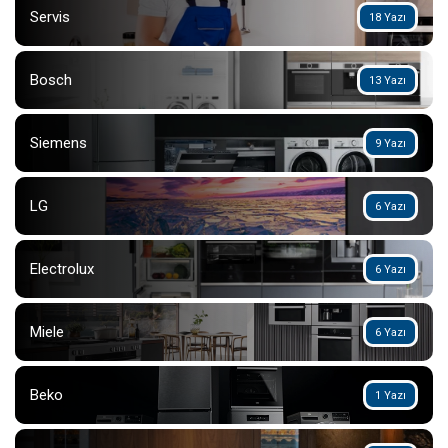
Servis
18 Yazı
Bosch
13 Yazı
Siemens
9 Yazı
LG
6 Yazı
Electrolux
6 Yazı
Miele
6 Yazı
Beko
1 Yazı